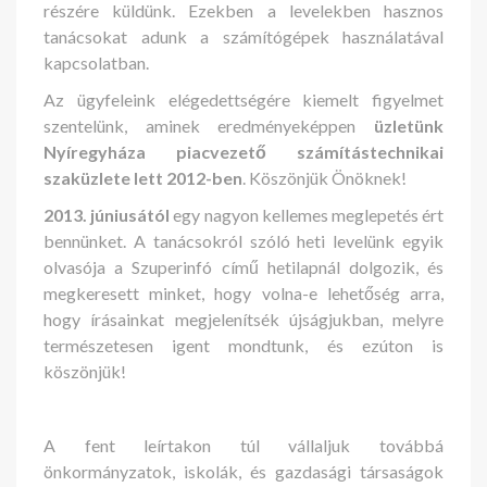
részére küldünk. Ezekben a levelekben hasznos
tanácsokat adunk a számítógépek használatával
kapcsolatban.
Az ügyfeleink elégedettségére kiemelt figyelmet
szentelünk, aminek eredményeképpen
üzletünk
Nyíregyháza piacvezető számítástechnikai
szaküzlete lett 2012-ben
. Köszönjük Önöknek!
2013. júniusától
egy nagyon kellemes meglepetés ért
bennünket. A tanácsokról szóló heti levelünk egyik
olvasója a Szuperinfó című hetilapnál dolgozik, és
megkeresett minket, hogy volna-e lehetőség arra,
hogy írásainkat megjelenítsék újságjukban, melyre
természetesen igent mondtunk, és ezúton is
köszönjük!
A fent leírtakon túl vállaljuk továbbá
önkormányzatok, iskolák, és gazdasági társaságok