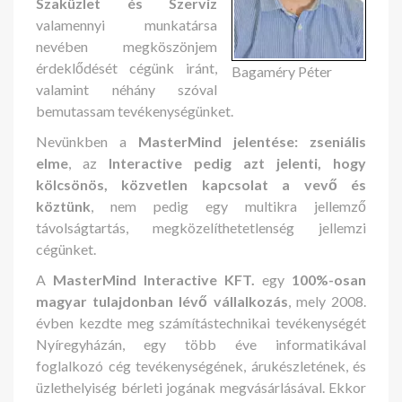
Szaküzlet és Szerviz
valamennyi munkatársa
nevében megköszönjem
érdeklődését cégünk iránt,
Bagaméry Péter
valamint néhány szóval
bemutassam tevékenységünket.
Nevünkben a
MasterMind jelentése: zseniális
elme
, az
Interactive pedig azt jelenti, hogy
kölcsönös, közvetlen kapcsolat a vevő és
köztünk
, nem pedig egy multikra jellemző
távolságtartás, megközelíthetetlenség jellemzi
cégünket.
A
MasterMind Interactive KFT.
egy
100%-osan
magyar tulajdonban lévő vállalkozás
, mely 2008.
évben kezdte meg számítástechnikai tevékenységét
Nyíregyházán, egy több éve informatikával
foglalkozó cég tevékenységének, árukészletének, és
üzlethelyiség bérleti jogának megvásárlásával. Ekkor