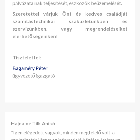
pályázatainak teljesítését, eszközök beüzemelését.
Szeretettel várjuk Önt és kedves családját
számítástechnikai szaküzletünkben és
szervizünkben, vagy megrendeléseiket
elérhetőségeinken!
Tisztelettel:
Bagaméry Péter
ügyvezető igazgató
Hajnalné Tilk Anikó
"Igen elégedett vagyok, minden megfelelő volt, a
szolgáltatás illetve az információ közlése. Valamint