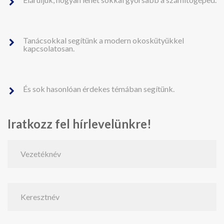
Tanácsokkal segítünk a modern okoskütyükkel
kapcsolatosan.
És sok hasonlóan érdekes témában segítünk.
Iratkozz fel hírlevelünkre!