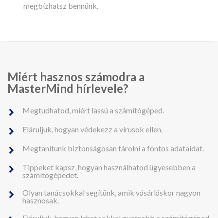
megbízhatsz bennünk.
Miért hasznos számodra a
MasterMind hírlevele?
Megtudhatod, miért lassú a számítógéped.
Eláruljuk, hogyan védekezz a vírusok ellen.
Megtanítunk biztonságosan tárolni a fontos adataidat.
Tippeket kapsz, hogyan használhatod ügyesebben a
számítógépedet.
Olyan tanácsokkal segítünk, amik vásárláskor nagyon
hasznosak.
Eláruljuk, hogyan lehet sokkal gyorsabb a számítógéped.