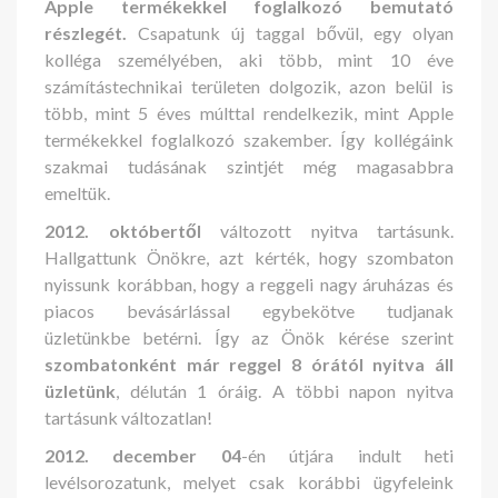
Apple termékekkel foglalkozó bemutató
részlegét.
Csapatunk új taggal bővül, egy olyan
kolléga személyében, aki több, mint 10 éve
számítástechnikai területen dolgozik, azon belül is
több, mint 5 éves múlttal rendelkezik, mint Apple
termékekkel foglalkozó szakember. Így kollégáink
szakmai tudásának szintjét még magasabbra
emeltük.
2012. októbertől
változott nyitva tartásunk.
Hallgattunk Önökre, azt kérték, hogy szombaton
nyissunk korábban, hogy a reggeli nagy áruházas és
piacos bevásárlással egybekötve tudjanak
üzletünkbe betérni. Így az Önök kérése szerint
szombatonként már reggel 8 órától nyitva áll
üzletünk
, délután 1 óráig. A többi napon nyitva
tartásunk változatlan!
2012. december 04
-én útjára indult heti
levélsorozatunk, melyet csak korábbi ügyfeleink