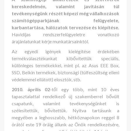
kereskedelmén, valamint javításán túl
tevékenységünk részét képezi még vállalkozások
számítógépparkjának felügyelete,
karbantartása, hálózatok tervezése és kiépítése.
Havidíjas rendszerfelügyeletre vonatkozó
árajánlatunkat kérje munkatársainktól.
Az egyedi igények kielégítése érdekében
termékválasztékunkat kibővítettük speciális,
különleges termékekkel, mint pl. az Asus EEE Box,
SSD, Belkin termékek, biztonsági (túlfeszültség elleni
védelemmel ellátott) elosztók, stb.
2010. április 02
-től egy több, mint 10 éves
tapasztalattal rendelkező új szakemberrel bővült
csapatunk, valamint tevékenységünket is
szélesítettük, bővítettük. Nyitva tartásunk a
megyében a leghosszabb, hétköznapokon reggel 8
órától este 19 óráig állunk az Önök rendelkezésére,