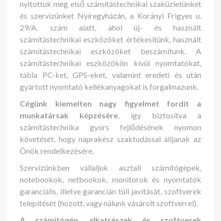
nyitottuk meg első számítástechnikai szaküzletünket
és szervizünket Nyíregyházán, a Korányi Frigyes u.
29/A. szám alatt, ahol új- és használt
számítástechnikai eszközöket értékesítünk, használt
számítástechnikai eszközöket beszámítunk. A
számítástechnikai eszközökön kívül nyomtatókat,
tábla PC-ket, GPS-eket, valamint eredeti és után
gyártott nyomtató kellékanyagokat is forgalmazunk.
Cégünk kiemelten nagy figyelmet fordít a
munkatársak képzésére
, így biztosítva a
számítástechnika gyors fejlődésének nyomon
követését, hogy naprakész szaktudással álljanak az
Önök rendelkezésére.
Szervizünkben vállaljuk asztali számítógépek,
notebookok, netbookok, monitorok és nyomtatók
garanciális, illetve garancián túli javítását, szoftverek
telepítését (hozott, vagy nálunk vásárolt szoftverrel).
A számítógép alkatrészek és szoftverek