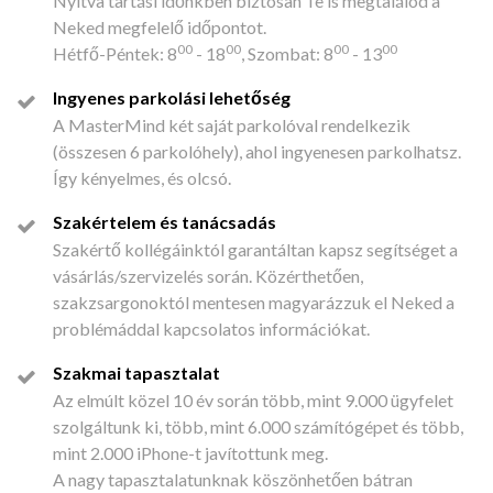
Nyitva tartási időnkben biztosan Te is megtalálod a
Neked megfelelő időpontot.
00
00
00
00
Hétfő-Péntek: 8
- 18
, Szombat: 8
- 13
Ingyenes parkolási lehetőség
A MasterMind két saját parkolóval rendelkezik
(összesen 6 parkolóhely), ahol ingyenesen parkolhatsz.
Így kényelmes, és olcsó.
Szakértelem és tanácsadás
Szakértő kollégáinktól garantáltan kapsz segítséget a
vásárlás/szervizelés során. Közérthetően,
szakzsargonoktól mentesen magyarázzuk el Neked a
problémáddal kapcsolatos információkat.
Szakmai tapasztalat
Az elmúlt közel 10 év során több, mint 9.000 ügyfelet
szolgáltunk ki, több, mint 6.000 számítógépet és több,
mint 2.000 iPhone-t javítottunk meg.
A nagy tapasztalatunknak köszönhetően bátran