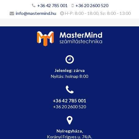
+36 42 785 001
+36 20 2600 520
info@mastermind.hu
H-P: 8:00 - 18:00, Sz: 8:00 - 13:00
Jelenleg: zárva
Nyitás: holnap 8:00
+36 42 785 001
+36 20 2600 520
Nyíregyháza,
Korányi
Frigyes
u. 74/A.