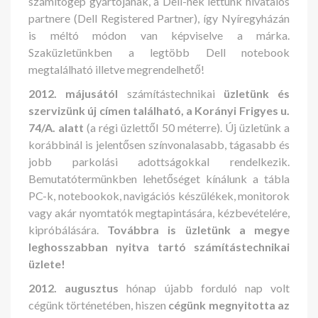
számítógép gyártójának, a Dell-nek lettünk hivatalos
partnere (Dell Registered Partner), így Nyíregyházán
is méltó módon van képviselve a márka.
Szaküzletünkben a legtöbb Dell notebook
megtalálható illetve megrendelhető!
2012. májusától
számítástechnikai
üzletünk és
szervizünk új címen található, a Korányi Frigyes u.
74/A. alatt
(a régi üzlettől 50 méterre). Új üzletünk a
korábbinál is jelentősen színvonalasabb, tágasabb és
jobb parkolási adottságokkal rendelkezik.
Bemutatótermünkben lehetőséget kínálunk a tábla
PC-k, notebookok, navigációs készülékek, monitorok
vagy akár nyomtatók megtapintására, kézbevételére,
kipróbálására.
Továbbra is üzletünk a megye
leghosszabban nyitva tartó számítástechnikai
üzlete!
2012. augusztus
hónap újabb forduló nap volt
cégünk történetében, hiszen
cégünk megnyitotta az