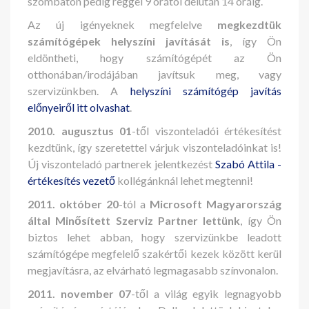
szombaton pedig reggel 9 órától délután 14 óráig.
Az új igényeknek megfelelve
megkezdtük
számítógépek helyszíni javítását is
, így Ön
eldöntheti, hogy számítógépét az Ön
otthonában/irodájában javítsuk meg, vagy
szervizünkben. A
helyszíni számítógép javítás
előnyeiről itt olvashat
.
2010. augusztus 01
-től viszonteladói értékesítést
kezdtünk, így szeretettel várjuk viszonteladóinkat is!
Új viszonteladó partnerek jelentkezést
Szabó Attila -
értékesítés vezető
kollégánknál lehet megtenni!
2011. október 20
-tól a
Microsoft Magyarország
által Minősített Szerviz Partner lettünk
, így Ön
biztos lehet abban, hogy szervizünkbe leadott
számítógépe megfelelő szakértői kezek között kerül
megjavításra, az elvárható legmagasabb színvonalon.
2011. november 07
-től a világ egyik legnagyobb